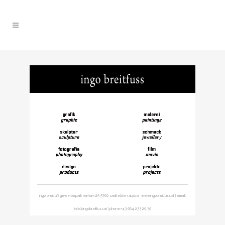
ingo breitfuß gewerbepark harham 25 5760 saalfelden austria www.ingobreitfuss.at | email:
info@ingobreitfuss.at | phone:+43 664 233 29 30