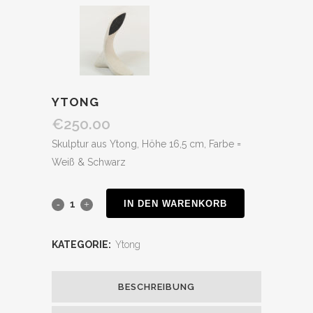
YTONG
€
250.00
Skulptur aus Ytong, Höhe 16,5 cm, Farbe =
Weiß & Schwarz
IN DEN WARENKORB
KATEGORIE:
Ytong
BESCHREIBUNG