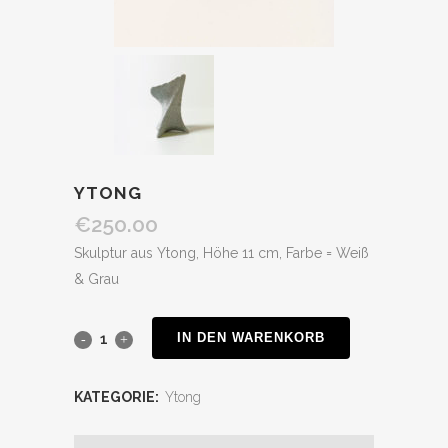
YTONG
€
250.00
Skulptur aus Ytong, Höhe 11 cm, Farbe = Weiß
& Grau
IN DEN WARENKORB
KATEGORIE:
Ytong